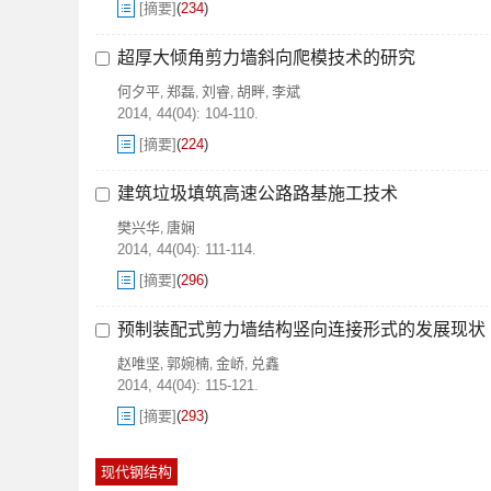
[摘要]
(
234
)
超厚大倾角剪力墙斜向爬模技术的研究
何夕平
郑磊
刘睿
胡畔
李斌
,
,
,
,
2014, 44(04): 104-110.
[摘要]
(
224
)
建筑垃圾填筑高速公路路基施工技术
樊兴华
唐娴
,
2014, 44(04): 111-114.
[摘要]
(
296
)
预制装配式剪力墙结构竖向连接形式的发展现状
赵唯坚
郭婉楠
金峤
兑鑫
,
,
,
2014, 44(04): 115-121.
[摘要]
(
293
)
现代钢结构