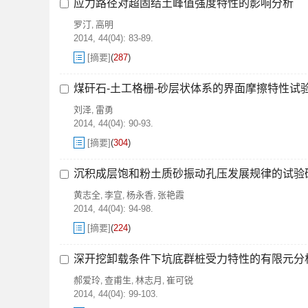
应力路径对超固结土峰值强度特性的影响分析
罗汀
高明
,
2014, 44(04): 83-89.
[摘要]
(
287
)
煤矸石-土工格栅-砂层状体系的界面摩擦特性试
刘泽
雷勇
,
2014, 44(04): 90-93.
[摘要]
(
304
)
沉积成层饱和粉土质砂振动孔压发展规律的试验
黄志全
李宣
杨永香
张艳霞
,
,
,
2014, 44(04): 94-98.
[摘要]
(
224
)
深开挖卸载条件下坑底群桩受力特性的有限元分
郝爱玲
查甫生
林志月
崔可锐
,
,
,
2014, 44(04): 99-103.