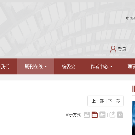
中国
登录
于我们
期刊在线
编委会
作者中心
理
上一期
|
下一期
显示方式: