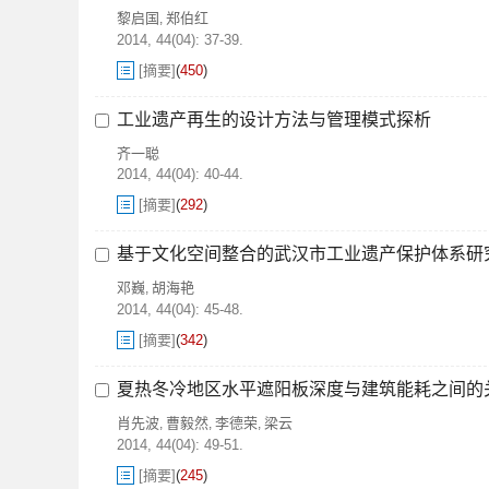
黎启国
郑伯红
,
2014, 44(04): 37-39.
[摘要]
(
450
)
工业遗产再生的设计方法与管理模式探析
齐一聪
2014, 44(04): 40-44.
[摘要]
(
292
)
基于文化空间整合的武汉市工业遗产保护体系研
邓巍
胡海艳
,
2014, 44(04): 45-48.
[摘要]
(
342
)
夏热冬冷地区水平遮阳板深度与建筑能耗之间的
肖先波
曹毅然
李德荣
梁云
,
,
,
2014, 44(04): 49-51.
[摘要]
(
245
)