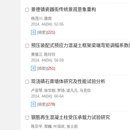
景德镇瓷器街传统景观意象重构
杨茂川
唐周
,
2014, 44(04): 52-55.
[摘要]
(
221
)
预压装配式预应力混凝土框架梁端弯矩调幅系数
黄慎江
陈玲玲
,
2014, 44(04): 56-59.
[摘要]
(
251
)
现浇磷石膏墙体研究及性能试验分析
卢亚琴
张华刚
罗玚
梁凡凡
马克俭
,
,
,
,
2014, 44(04): 60-64.
[摘要]
(
278
)
钢筋再生混凝土柱受压承载力试验研究
陈宗平
郑巍
叶培欢
张士前
,
,
,