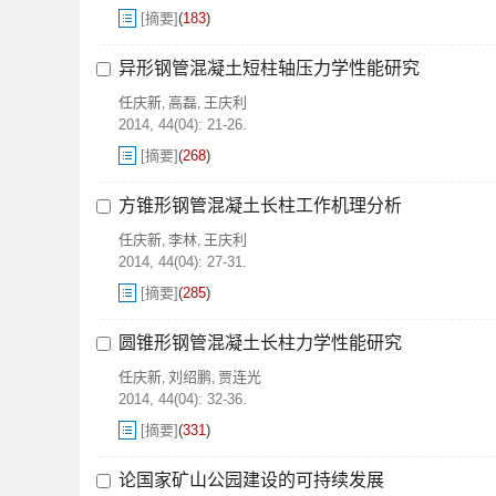
[摘要]
(
183
)
异形钢管混凝土短柱轴压力学性能研究
任庆新
高磊
王庆利
,
,
2014, 44(04): 21-26.
[摘要]
(
268
)
方锥形钢管混凝土长柱工作机理分析
任庆新
李林
王庆利
,
,
2014, 44(04): 27-31.
[摘要]
(
285
)
圆锥形钢管混凝土长柱力学性能研究
任庆新
刘绍鹏
贾连光
,
,
2014, 44(04): 32-36.
[摘要]
(
331
)
论国家矿山公园建设的可持续发展