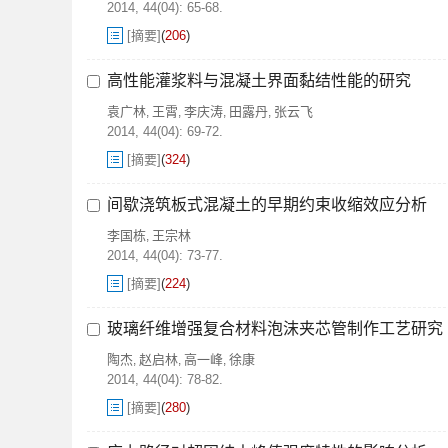
2014, 44(04): 65-68.
[摘要]
(
206
)
高性能灌浆料与混凝土界面黏结性能的研究
袁广林
王霄
李庆涛
田露丹
张云飞
,
,
,
,
2014, 44(04): 69-72.
[摘要]
(
324
)
间歇浇筑板式混凝土的早期约束收缩效应分析
李国栋
王宗林
,
2014, 44(04): 73-77.
[摘要]
(
224
)
玻璃纤维增强复合材料泡沫夹芯管制作工艺研究
陶杰
赵启林
高一峰
徐康
,
,
,
2014, 44(04): 78-82.
[摘要]
(
280
)