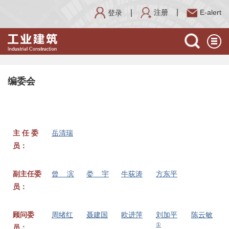
注册
E-alert
登录
编委会
主 任 委
岳清瑞
员：
副主任委
曾
滨
娄
宇
牛荻涛
方东平
员：
顾问委
周绪红
聂建国
欧进萍
刘加平
陈云敏
①
员：