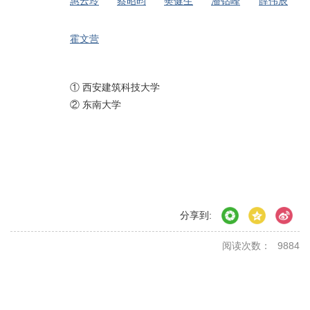
惠云玲
蔡昭昀
樊健生
潘钻峰
薛伟辰
霍文营
① 西安建筑科技大学
② 东南大学
分享到:
阅读次数：
9884