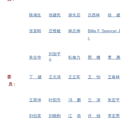
陈湘生
张建民
谢先启
吕西林
徐
建
张喜刚
庄惟敏
林志伸
Billie F. Spencer J
r.
刘加平
朱合华
杜修力
邢 锋
李 惠
②
委
丁
建
王元清
王立军
王
怡
王春林
员：
王翠坤
叶阳升
冯
鹏
兰
涛
朱宏平
刘伯英
刘晓刚
江
燕
许
镇
李宏男