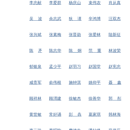
李忠献
李爱群
杨庆山
束伟农
肖从真
吴 波
余志武
狄
谨
辛鸿博
汪双杰
张兴斌
张素梅
张晋勋
张爱林
陆新征
陈
矛
陈志华
陈
炯
范
重
林波荣
郁银泉
孟少平
赵羽习
赵国堂
赵宪忠
咸贵军
俞伟根
施钟淇
姚仰平
聂
鑫
顾祥林
顾渭建
徐敏杰
徐善华
郭
彤
黄世敏
常好诵
彭 犇
葛家琪
韩林海