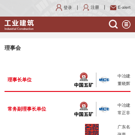
注册
E-alert
登录
理事会
中冶建筑
理事长单位
董晓辉 
中冶建筑
常务副理事长单位
常正非 
广东名都
张誉