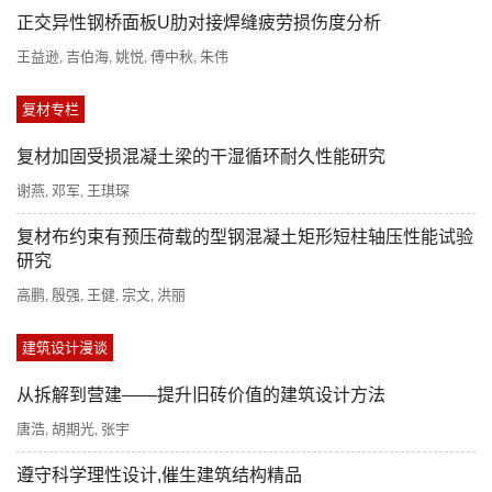
正交异性钢桥面板U肋对接焊缝疲劳损伤度分析
王益逊
吉伯海
姚悦
傅中秋
朱伟
,
,
,
,
复材专栏
复材加固受损混凝土梁的干湿循环耐久性能研究
谢燕
邓军
王琪琛
,
,
复材布约束有预压荷载的型钢混凝土矩形短柱轴压性能试验
研究
高鹏
殷强
王健
宗文
洪丽
,
,
,
,
建筑设计漫谈
从拆解到营建——提升旧砖价值的建筑设计方法
唐浩
胡期光
张宇
,
,
遵守科学理性设计,催生建筑结构精品