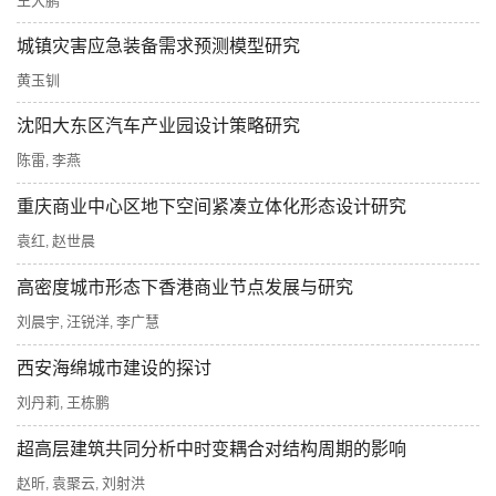
王大鹏
城镇灾害应急装备需求预测模型研究
黄玉钏
沈阳大东区汽车产业园设计策略研究
陈雷
李燕
,
重庆商业中心区地下空间紧凑立体化形态设计研究
袁红
赵世晨
,
高密度城市形态下香港商业节点发展与研究
刘晨宇
汪锐洋
李广慧
,
,
西安海绵城市建设的探讨
刘丹莉
王栋鹏
,
超高层建筑共同分析中时变耦合对结构周期的影响
赵昕
袁聚云
刘射洪
,
,