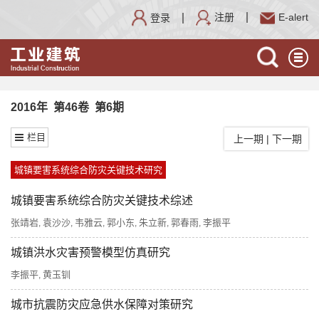
注册
E-alert
登录
2016年 第46卷 第6期
栏目
上一期
|
下一期
城镇要害系统综合防灾关键技术研究
城镇要害系统综合防灾关键技术综述
张靖岩
袁沙沙
韦雅云
郭小东
朱立新
郭春雨
李振平
,
,
,
,
,
,
城镇洪水灾害预警模型仿真研究
李振平
黄玉钏
,
城市抗震防灾应急供水保障对策研究