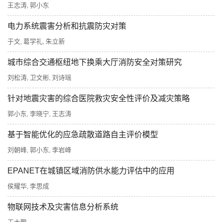
王志涛
郭小东
,
电力系统震害分析和抗震防灾对策
于文
葛学礼
朱立新
,
,
城市综合交通枢纽地下换乘大厅消防安全对策研究
刘松涛
卫文彬
刘诗瑶
,
,
针对地震灾害的综合医院救灾安全性评价及减灾策略
郭小东
李晓宁
王志涛
,
,
基于智能优化的应急疏散道路自主评价模型
刘朝峰
郭小东
李岩峰
,
,
EPANET在城镇区域消防供水能力评估中的应用
侯耀华
李思成
,
物联网技术及灾害信息分析系统