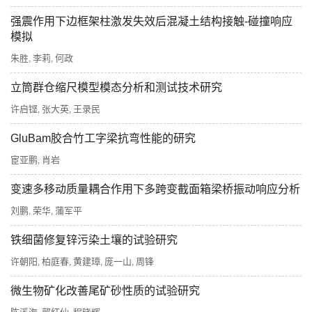
强震作用下边框架柱激发失效后混凝土结构接触-碰撞响应
模拟
朱胜
李莉
何政
,
,
立筒群仓缩尺模型模态分析和测试技术研究
许启铿
张大英
王录民
,
,
GluBam胶合竹工字梁抗弯性能的研究
宦亚鹏
肖岩
,
变速多移动质量耦合作用下多跨变截面箱梁桥振动响应分析
刘鹏
荣华
蒲军平
,
,
铁细菌修复锌污染土壤的试验研究
许朝阳
柏庭春
黄建璋
庞一山
周锋
,
,
,
,
微生物矿化改善尾矿砂性质的试验研究