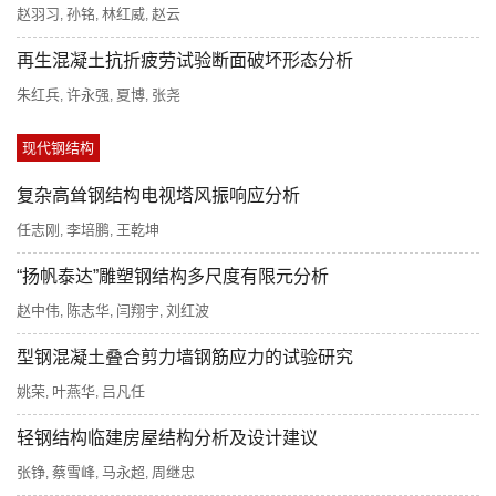
赵羽习
孙铭
林红威
赵云
,
,
,
再生混凝土抗折疲劳试验断面破坏形态分析
朱红兵
许永强
夏博
张尧
,
,
,
现代钢结构
复杂高耸钢结构电视塔风振响应分析
任志刚
李培鹏
王乾坤
,
,
“扬帆泰达”雕塑钢结构多尺度有限元分析
赵中伟
陈志华
闫翔宇
刘红波
,
,
,
型钢混凝土叠合剪力墙钢筋应力的试验研究
姚荣
叶燕华
吕凡任
,
,
轻钢结构临建房屋结构分析及设计建议
张铮
蔡雪峰
马永超
周继忠
,
,
,