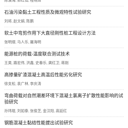
陈溪海
郭红仙
程晓辉
,
,
石油污染黏土工程性质及微观特性试验研究
刘将
赵文娟
陈鹏
,
,
软土中弯剪作用下大直径刚性桩工程设计方法
张明熠
马人乐
屠海明
,
,
能源桩的荷载-温度联合测试技术
王昊
路宏伟
洪鑫
史春乐
龚红卫
蒋刚
,
,
,
,
,
高掺量矿渣混凝土高温后性能劣化研究
徐支松
袁广林
李庆涛
,
,
弯曲荷载对自然潮差环境下混凝土氯离子扩散性能影响的试
验研究
孙玮琨
刘如泰
张俊芝
金汉阳
高延红
,
,
,
,
钢筋混凝土黏结性能拔出试验研究