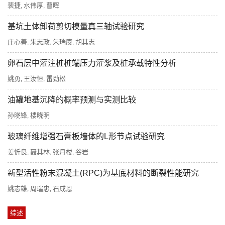
裴捷
水伟厚
曹晖
,
,
基坑土体卸荷剪切模量真三轴试验研究
庄心善
朱志政
朱瑞赓
胡其志
,
,
,
卵石层中灌注桩桩端压力灌浆及桩承载特性分析
姚勇
王汝恒
雷劲松
,
,
油罐地基沉降的概率预测与实测比较
孙晓锋
楼晓明
,
玻璃纤维增强石膏板墙体的L形节点试验研究
姜忻良
聂其林
张月楼
谷岩
,
,
,
新型活性粉末混凝土(RPC)为基底材料的断裂性能研究
姚志雄
周瑞忠
石成恩
,
,
综述