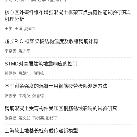
核心区外碳纤维布增强混凝土框架节点抗剪性能试验研究与
机理分析
王步
王溥
夏春红
,
,
超长R·C·框架梁板结构温度及收缩钢筋计算
李富民
孟少平
,
STMD对高层建筑地震响应的控制
孙炳楠
吕朝坤
毛国栋
,
,
基于剩余强度的混凝土用钢筋疲劳极限测定方法
彭修宁
韦树英
张喜德
,
,
钢筋混凝土受弯构件受压区钢筋锈蚀影响的试验研究
张喜德
蓝文武
韦树英
彭修宁
,
,
,
上海软土地基长桩荷载传递新模型