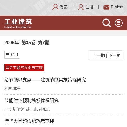
注册
E-alert
登录
2005年 第35卷 第7期
栏目
上一期
|
下一期
建筑节能的探索与实施
给节能以支点——建筑节能实施策略研究
杜庄
李丹
,
节能住宅预制墙板体系研究
王崇杰
谢涛
薛一冰
孙永志
,
,
,
清华大学超低能耗示范楼