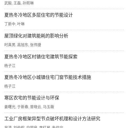
武毅
王磊
孙熙琳
,
,
夏热冬冷地区多层住宅的节能设计
丁新中
叶琳
,
屋顶绿化对建筑能耗的影响分析
时真男
高旭东
张伟捷
,
,
夏热冬冷地区村镇住宅建筑节能探索
杨子江
夏热冬冷地区小城镇住宅门窗节能技术措施
杨子江
寒区农宅的节能设计与环保
姜曙光
于新春
曾晓云
马玉薇
,
,
,
工业厂房框架异型节点破坏机理和设计方法研究
吴涛
刘伯权
白国良
李红星
朱佳宁
,
,
,
,