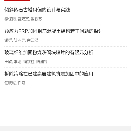
倾斜砖石古塔纠偏的设计与实践
穆保岗
曹双寅
戴轶苏
,
,
预应力FRP加固钢筋混凝土结构若干问题的探讨
谢群
陆洲导
余江滔
,
,
玻璃纤维加固粉煤灰砌块墙片的有限元分析
王欣
李刚
绳钦柱
陆洲导
,
,
,
拆除策略在已建高层建筑抗震加固中的应用
任晓崧
许奇
,