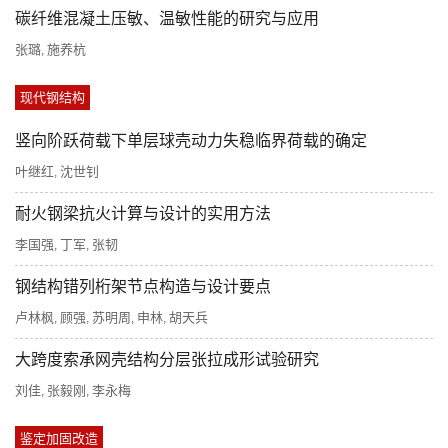
碳纤维混凝土压敏、温敏性能的研究与应用
张璐
施养杭
,
现代钢结构
竖向阶跃荷载下单层球壳动力失稳临界荷载的确定
叶继红
沈世钊
,
耐火钢梁抗火计算与设计的实用方法
李国强
丁军
张韧
,
,
钢结构错列桁架节点构造与设计要点
卢林枫
顾强
苏明周
申林
胡天兵
,
,
,
,
大跨度索承网壳结构分层张拉成形试验研究
刘佳
张毅刚
李永梅
,
,
鉴定加固改造