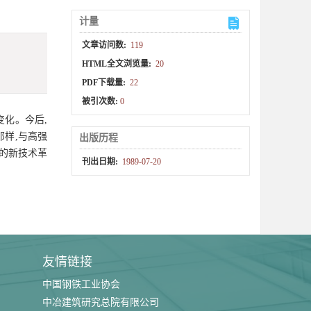
计量
文章访问数:
119
HTML全文浏览量:
20
PDF下载量:
22
被引次数:
0
变化。今后,
样,与高强
出版历程
的新技术革
刊出日期:
1989-07-20
友情链接
中国钢铁工业协会
中冶建筑研究总院有限公司