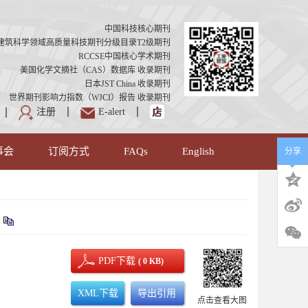
中国科技核心期刊
建筑科学领域高质量科技期刊分级目录T2级期刊
RCCSE中国核心学术期刊
美国化学文摘社（CAS）数据库 收录期刊
日本JST China 收录期刊
世界期刊影响力指数（WJCI）报告 收录期刊
注册
E-alert
事会
订阅方式
FAQs
English
分享
PDF下载
( 0 KB)
XML下载
导出引用
点击查看大图