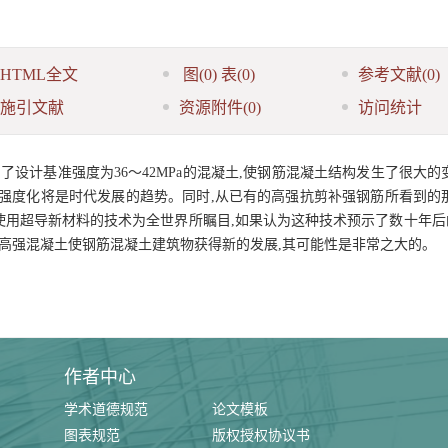
HTML全文
图
(0)
表
(0)
参考文献
(0)
施引文献
资源附件
(0)
访问统计
设计基准强度为36～42MPa的混凝土,使钢筋混凝土结构发生了很大的
强度化将是时代发展的趋势。同时,从已有的高强抗剪补强钢筋所看到的那
使用超导新材料的技术为全世界所瞩目,如果认为这种技术预示了数十年后
、高强混凝土使钢筋混凝土建筑物获得新的发展,其可能性是非常之大的。
作者中心
学术道德规范
论文模板
图表规范
版权授权协议书