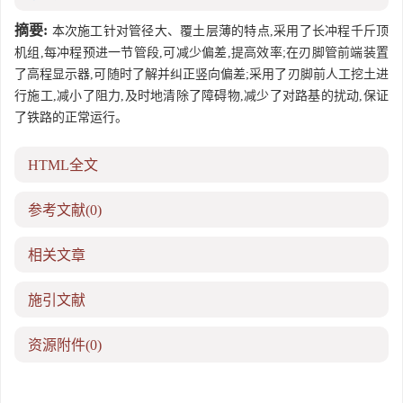
摘要:
本次施工针对管径大、覆土层薄的特点,采用了长冲程千斤顶
机组,每冲程预进一节管段,可减少偏差,提高效率;在刃脚管前端装置
了高程显示器,可随时了解并纠正竖向偏差;采用了刃脚前人工挖土进
行施工,减小了阻力,及时地清除了障碍物,减少了对路基的扰动,保证
了铁路的正常运行。
HTML全文
参考文献
(0)
相关文章
施引文献
资源附件
(0)