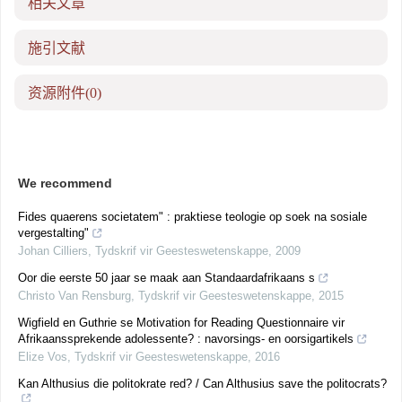
相关文章
施引文献
资源附件
(0)
We recommend
Fides quaerens societatem" : praktiese teologie op soek na sosiale
vergestalting"
Johan Cilliers
,
Tydskrif vir Geesteswetenskappe
,
2009
Oor die eerste 50 jaar se maak aan Standaardafrikaans s
Christo Van Rensburg
,
Tydskrif vir Geesteswetenskappe
,
2015
Wigfield en Guthrie se Motivation for Reading Questionnaire vir
Afrikaanssprekende adolessente? : navorsings- en oorsigartikels
Elize Vos
,
Tydskrif vir Geesteswetenskappe
,
2016
Kan Althusius die politokrate red? / Can Althusius save the politocrats?