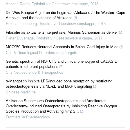
Andries Raath
,
Tydskrif vir Geesteswetenskappe
,
2018
Die Wes-Kaapse Argief en die begin van Afrikaans / The Western Cape
Archives and the beginning of Afrikaans
Helena Liebenberg
,
Tydskrif vir Geesteswetenskappe
,
2018
Filosofie as aktualiteitsinterpretasie. Marinus Schoeman as denker
Pieter Duvenage
,
Tydskrif vir Geesteswetenskappe
,
2017
MCC950 Reduces Neuronal Apoptosis in Spinal Cord Injury in Mice
Cns & Neurological Disorders-drug Targets
Genetic spectrum of NOTCH3 and clinical phenotype of CADASIL
patients in different populations
Cns Neuroscience & Therapeutics
α-Mangostin inhibits LPS-induced bone resorption by restricting
osteoclastogenesis via NE-κB and MAPK signaling
Chinese Medicine
Azilsartan Suppresses Osteoclastogenesis and Ameliorates
Ovariectomy-Induced Osteoporosis by Inhibiting Reactive Oxygen
Species Production and Activating Nrf2 S...
Frontiers In Pharmacology