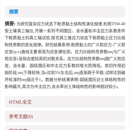
摘要
摘要:
为研究复杂应力状态下粉质黏土结构性演化规律,利用TSW-40
型土壤真三轴仪,开展一系列不同围压、含水量和中主应力系数条件
下粉质黏土的真三轴试验,探究真三维应力状态下粉质黏土应力比结
构性参数的变化规律。研究结果表明:粉质黏土的广义剪应力-广义剪
应变(q-ε)曲线主要表现为应变硬化型。应力比结构性参数mη与广义
剪应变ε呈拟合度较高的对数关系。应力比结构性参数mη随广义剪应
变、含水量、固结围压和中主应力系数的增大而降低。剪切作用初
始阶段,mη下降较快;当ε达到5%左右后,mη逐渐趋于平稳;试样达到破
坏标准时mη接近于1。数据分析结果表明:固结围压对土体结构性的
影响最大,其次为中主应力,含水率对土体结构性的影响相对较小。
HTML全文
参考文献
(0)