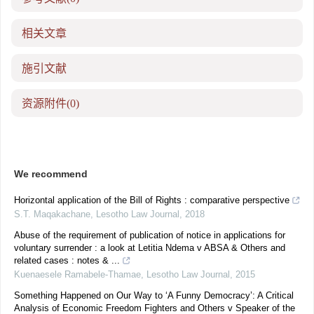
相关文章
施引文献
资源附件
(0)
We recommend
Horizontal application of the Bill of Rights : comparative perspective
S.T. Maqakachane
,
Lesotho Law Journal
,
2018
Abuse of the requirement of publication of notice in applications for
voluntary surrender : a look at Letitia Ndema v ABSA & Others and
related cases : notes & ...
Kuenaesele Ramabele-Thamae
,
Lesotho Law Journal
,
2015
Something Happened on Our Way to ‘A Funny Democracy’: A Critical
Analysis of Economic Freedom Fighters and Others v Speaker of the