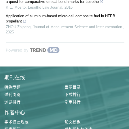
a quest for comparative critical benchmarks for Lesotho
K.E. Mosito
,
Lesotho Law Journal
,
2016
Application of aluminum-based micro-cell composite fuel in HTPB
propellant
ZHOU Zhipeng
,
Journal of Measurement Science and Instrumentation
,
2025
Powered by
期刊在线
特色专题
当期目录
过刊浏览
下载排行
浏览排行
引用排行
作者中心
学术道德规范
论文模板