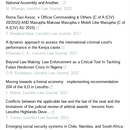
National Assembly and Another...
M. Mhango
,
Lesotho Law Journal
,
2022
Roma Taxi Assoc. v Officer Commanding & Others (C of A (CIV)
20/2015) AND Masupha Makoae Masupha v Molefi Libe Masupha (C of
A (CIV) 41/ 2015)
T. Maqakachane
,
Lesotho Law Journal
,
2017
A dynamic approach to assess the international criminal court's
performance in the Kenya cases
Khamala C. A.
,
Lesotho Law Journal
,
2017
Beyond Law Making: Law Enforcement as a Critical Tool In Tackling
Fulani Herdsmen Crisis In Nigeria
O.B. Ekundayo
,
Lesotho Law Journal
,
2022
Moving towards a formal economy : implementing recommendation
204 of the ILO in Lesotho
L. Matee
,
Lesotho Law Journal
,
2017
Conflicts between the applicable law and the law of the seat and the
limitations of the judicial review of arbitral awards : lessons from
Lesotho Highlands Deve...
T. Tsietsi
,
Lesotho Law Journal
,
2013
Emerging social security systems in Chile, Namibia, and South Africa :