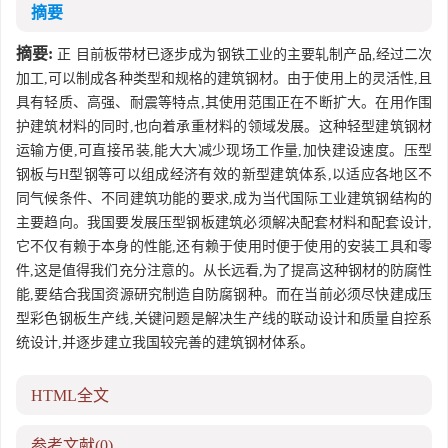
摘要
摘要:
正 目前板带材已逐步成为钢铁工业的主要轧制产品,经过二次
加工,可以制成各种类型和规格的建筑钢材。由于使用上的灵活性,且
具有轻质、高强、耐震等特点,其使用范围正在不断扩大。在用作围
护建筑材料的同时,也向着承重材料的领域发展。这种轻型建筑钢材
运输方便,可直接吊装,能大大减少现场工作量,加快建设速度。压型
钢板与H型钢等可以组成经济有效的新型建筑体系,以适应各地区不
同气候条件、不同建筑功能的要求,成为当代国际工业建筑钢结构的
主要趋向。我国要发展压型钢板建筑必须解决配套材料和配套设计,
它不仅有赖于本身的性能,还有赖于使用时便于使用的安装工具和零
件,这是值得我们充分注意的。从长远看,为了提高这种钢材的防腐性
能,要结合我国资源研究制造自防腐钢种。而在当前必须尽快建成压
型彩色钢板生产线,关键问题是解决生产线的联动设计和质量自控系
统设计,并逐步建立我国较完善的建筑钢材体系。
HTML全文
参考文献
(0)