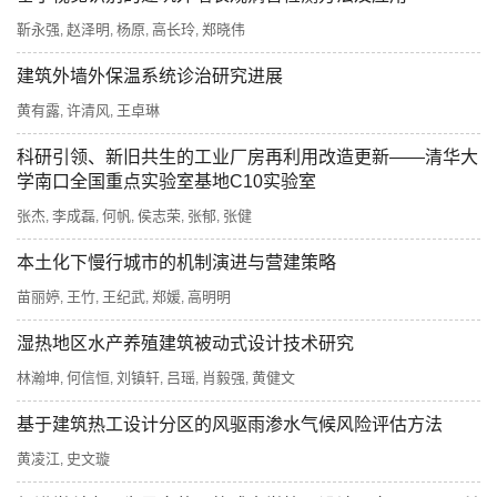
靳永强
赵泽明
杨原
高长玲
郑晓伟
,
,
,
,
建筑外墙外保温系统诊治研究进展
黄有露
许清风
王卓琳
,
,
科研引领、新旧共生的工业厂房再利用改造更新——清华大
学南口全国重点实验室基地C10实验室
张杰
李成磊
何帆
侯志荣
张郁
张健
,
,
,
,
,
本土化下慢行城市的机制演进与营建策略
苗丽婷
王竹
王纪武
郑媛
高明明
,
,
,
,
湿热地区水产养殖建筑被动式设计技术研究
林瀚坤
何信恒
刘镇轩
吕瑶
肖毅强
黄健文
,
,
,
,
,
基于建筑热工设计分区的风驱雨渗水气候风险评估方法
黄凌江
史文璇
,