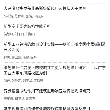
大跨度悬挑屋盖非高斯极值风压及峰值因子预测
马澎涛
陈伏彬
张涛
周晋芳
,
,
,
新型空间网壳结构性能分析
侯敬峰
刘子辉
刘培祥
,
,
新型工业建筑的叙事设计实践——以浙江微度医疗器械制造
园区为例
程愚
郭卫东
潘健
徐舟
,
,
,
策划与评估启发下的校城共生更新规划设计研究——以广东
工业大学东风路校区为例
海佳
张依妮
刘奕华
江海燕
,
,
,
变频设备振动作用下建筑振动响应及传播规律研究
李艳娜
胡卫华
姚志东
,
,
基于视觉识别的建筑外墙表观病害检测方法及应用