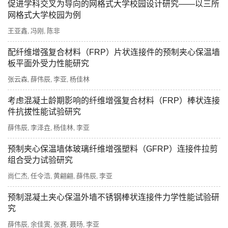
促进学科交叉为导向的网格式大学校园设计研究——以三所
网格式大学校园为例
王亚鑫
冯刚
陈非
,
,
配纤维增强复合材料（FRP）片状连接件的预制夹心保温墙
板平面外受力性能研究
张云森
薛伟辰
李亚
杨佳林
,
,
,
考虑混凝土龄期影响的纤维增强复合材料（FRP）棒状连接
件抗拔性能试验研究
薛伟辰
李泽垚
杨佳林
李亚
,
,
,
预制夹心保温墙体玻璃纤维增强塑料（GFRP）连接件拉剪
组合受力试验研究
尚仁杰
任令浩
黄翩翩
薛伟辰
李亚
,
,
,
,
预制混凝土夹心保温外墙不锈钢棒状连接件力学性能试验研
究
薛伟辰
余佳寅
张赛
聂旸
李亚
,
,
,
,