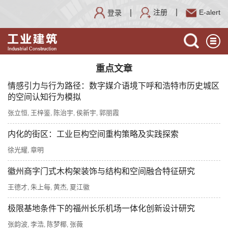
注册
E-alert
登录
重点文章
情感引力与行为路径：数字媒介语境下呼和浩特市历史城区
的空间认知行为模拟
张立恒
王梓鉴
陈治宇
侯新宇
郭丽霞
,
,
,
,
内化的街区：工业巨构空间重构策略及实践探索
徐光耀
章明
,
徽州商字门式木构架装饰与结构和空间融合特征研究
王德才
朱上每
黄杰
夏江徽
,
,
,
极限基地条件下的福州长乐机场一体化创新设计研究
张韵波
李浩
陈梦椰
张薇
,
,
,