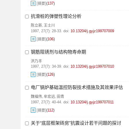
[摘要]
(
137
)
抗滑桩的弹塑性理论分析
陈立新
王士川
,
1997, 27(7): 28-33.
doi:
10.13204/j.gyjz199707009
[摘要]
(
106
)
钢筋阻锈剂与结构物寿命期
洪乃丰
1997, 27(7): 34-39.
doi:
10.13204/j.gyjz199707010
[摘要]
(
126
)
电厂锅炉基础温控防裂技术措施及其效果评估
魏福伟
牟宏远
田青
,
,
1997, 27(7): 40-44.
doi:
10.13204/j.gyjz199707011
[摘要]
(
112
)
关于“底层框架砖房”抗震设计若干问题的探讨