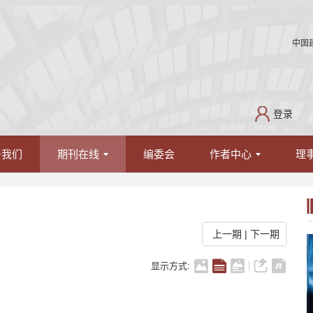
中国
登录
于我们
期刊在线
编委会
作者中心
理
上一期
|
下一期
显示方式: