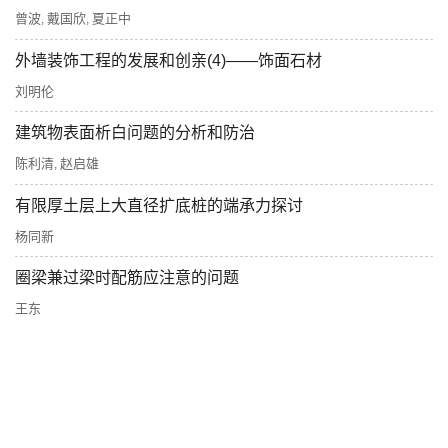
曾波
戴国欣
夏正中
,
,
外墙装饰工程的发展和创亲(4)——饰面石材
刘明伦
建筑物表面析白问题的分析和防治
陈利清
赵启雄
,
有限厚土层上大直径扩底桩的端承力探讨
杨同新
圈梁兼过梁时配筋应注意的问题
王东