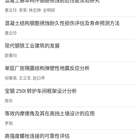
混凝土基本构件钢筋锈蚀前后性能试验研究
惠云玲
李荣
林志伸
全明研
,
,
,
混凝土结构钢筋锈蚀耐久性损伤评估及寿命预测方法
惠云玲
现代钢铁工业建筑的发展
颜秉均
单层厂房隔震结构弹塑性地震反应分析
倪春英
王立军
赵曰亭
,
,
宝钢 250t 转炉车间框架设计分析
周华
等效内摩擦角及其在高挡土墙设计的应用
罗刚
高强度螺栓连接的可靠性评估