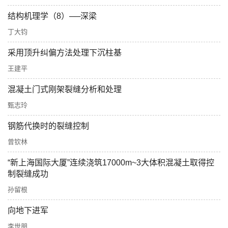
结构机理学（8）──深梁
丁大钧
采用顶升纠偏方法处理下沉柱基
王建平
混凝土门式刚架裂缝分析和处理
甄志玲
钢筋代换时的裂缝控制
曾钦林
“新上海国际大厦”连续浇筑17000m~3大体积混凝土取得控
制裂缝成功
孙留根
向地下进军
李世朋