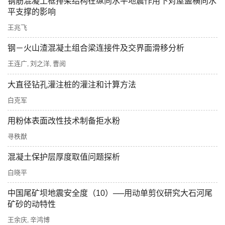
钢筋混凝土框排架结构在纵向水平地震作用下对屋盖横向水
平支撑的影响
王兆飞
钢－火山渣混凝土组合梁连接件及交界面滑移分析
王连广
刘之洋
曹阅
,
,
大直径钻孔灌注桩的灌注和计算方法
白克军
用粉体表面改性技术制备拒水粉
寻秩猷
混凝土保护层厚度取值问题探析
白晓平
中国尾矿坝地震安全度（10）──用动单剪仪研究大石河尾
矿砂的动特性
王余庆
辛鸿博
,