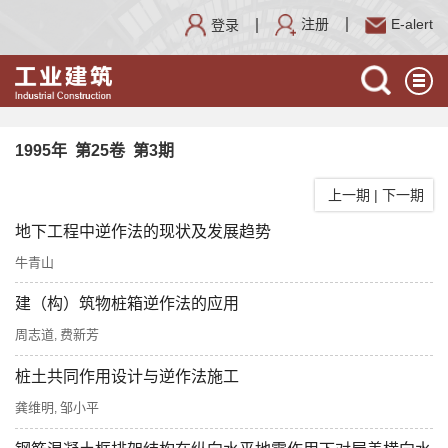
注册
E-alert
登录
1995年 第25卷 第3期
上一期
|
下一期
地下工程中逆作法的现状及发展趋势
牛青山
建（构）筑物桩箱逆作法的应用
周志道
费新芳
,
桩土共同作用设计与逆作法施工
龚维明
邹小平
,