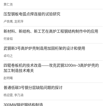
黄仁尧
压型钢板电弧点焊连接的试验研究
卢铁鹰
龙莉萍
,
新材料、新结构、新工艺在高炉工程钢结构制作中的应用
何奋韬
武钢新3号高炉炉壳制造用加固桁架的设计和使用
卓均之
四辊卷板机的技术改造——攻克武钢3200m~3高炉炉壳的
加工制造技术难关
赵明曦
普通低碳3号钢分层缺陷问题的探讨
杨迎霆
李乃涵
,
300MW锅炉钢结构制造