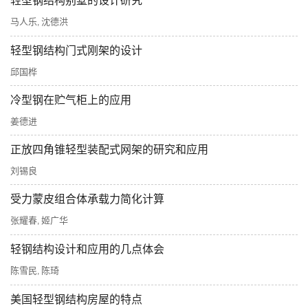
轻型钢结构别墅的设计研究
马人乐
沈德洪
,
轻型钢结构门式刚架的设计
邱国桦
冷型钢在贮气柜上的应用
姜德进
正放四角锥轻型装配式网架的研究和应用
刘锡良
受力蒙皮组合体承载力简化计算
张耀春
姬广华
,
轻钢结构设计和应用的几点体会
陈雪民
陈琦
,
美国轻型钢结构房屋的特点