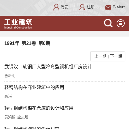
注册
E-alert
登录
1991年 第21卷 第6期
上一期
|
下一期
武钢汉口轧钢厂大型冷弯型钢机组厂房设计
曹新明
轻钢结构在商业建筑中的应用
高崧
轻型钢结构棉花仓库的设计和应用
黄鸿锦
应志增
,