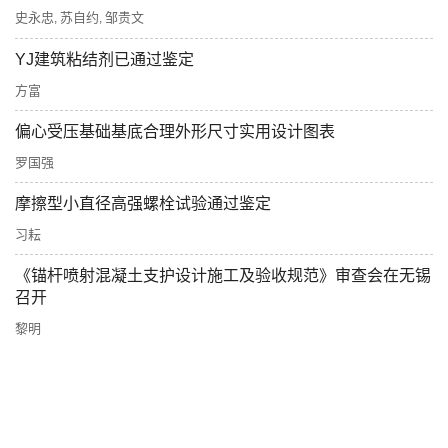
史永忠
苏自约
邹贵文
,
,
YJ建筑粘结剂已通过鉴定
方富
偏心受压基础基底合理外形尺寸实用设计图表
罗国强
摩擦型小直径高强螺栓试验通过鉴定
习耘
《锚杆喷射混凝土支护设计施工及验收规范》审查会在无锡
召开
黎明