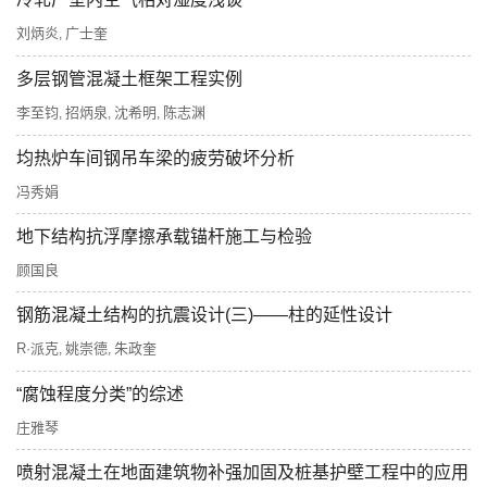
刘炳炎
广士奎
,
多层钢管混凝土框架工程实例
李至钧
招炳泉
沈希明
陈志渊
,
,
,
均热炉车间钢吊车梁的疲劳破坏分析
冯秀娟
地下结构抗浮摩擦承载锚杆施工与检验
顾国良
钢筋混凝土结构的抗震设计(三)——柱的延性设计
R·派克
姚崇德
朱政奎
,
,
“腐蚀程度分类”的综述
庄雅琴
喷射混凝土在地面建筑物补强加固及桩基护壁工程中的应用