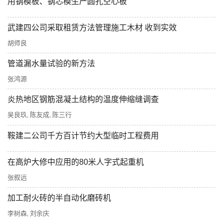
用钢模板、钢芯模生产圆孔空心板
武建四公司采取租赁方法管理施工木材 收到实效
胡师良
管道漏水量试验的新方法
张鸿源
炎热地区钢筋混凝土结构的温度伸缩缝调查
吴良玖
陈友成
陈三行
,
,
鞍建二公司千方百计节约大型临时工程费用
在高炉大修中应用的80米人字式起重机
张叙远
加工耐火砖的半自动化磨砖机
李树森
刘余庆
,