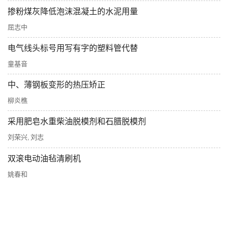
掺粉煤灰降低泡沫混凝土的水泥用量
屈志中
电气线头标号用写有字的塑料管代替
童基音
中、薄钢板变形的热压矫正
柳炎樵
采用肥皂水重柴油脱模剂和石腊脱模剂
刘荣兴
刘志
,
双滚电动油毡清刷机
姚春和