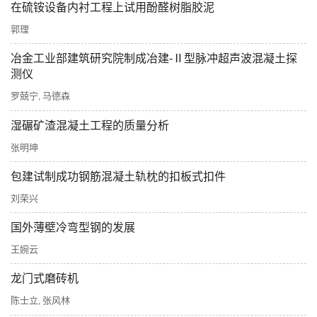
在硫铵设备内衬工程上试用酚醛树脂胶泥
郭理
冶金工业部建筑研究院制成冶建-Ⅱ型脉冲超声波混凝土探
测仪
罗兢宁
马德森
,
湿碾矿渣混凝土工程的质量分析
张明坤
包建试制成功钢筋混凝土轨枕的扣板式扣件
刘荣兴
国外薄壁冷弯型钢的发展
王婉云
龙门式磨砖机
陈士立
张风林
,