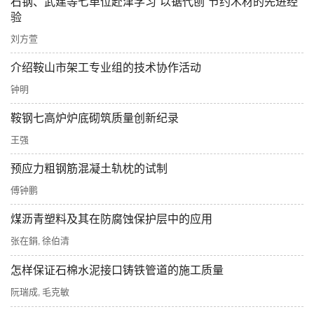
石钢、武建等七单位赴津学习“以锯代刨”节约木材的先进经
验
刘方萱
介绍鞍山市架工专业组的技术协作活动
钟明
鞍钢七高炉炉底砌筑质量创新纪录
王强
预应力粗钢筋混凝土轨枕的试制
傅钟鹏
煤沥青塑料及其在防腐蚀保护层中的应用
张在鋗
徐伯清
,
怎样保证石棉水泥接口铸铁管道的施工质量
阮瑞成
毛克敏
,