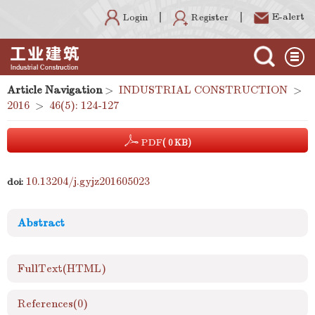
E-alert
Register
Login
Article Navigation
>
INDUSTRIAL CONSTRUCTION
>
2016
>
46(5): 124-127
PDF
( 0 KB)
10.13204/j.gyjz201605023
doi:
Abstract
FullText(HTML)
References
(0)