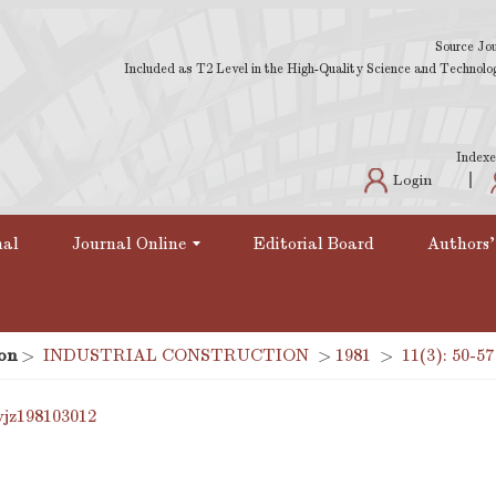
Source Jou
Included as T2 Level in the High-Quality Science and Technology
Indexe
Login
nal
Journal Online
Editorial Board
Authors'
on
>
INDUSTRIAL CONSTRUCTION
>
1981
>
11(3): 50-57
yjz198103012