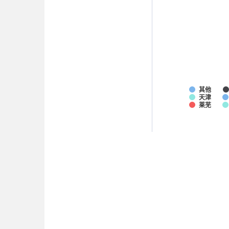
其他
天津
莱芜