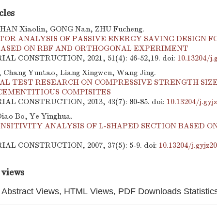
cles
HAN Xiaolin, GONG Nan, ZHU Fucheng.
OR ANALYSIS OF PASSIVE ENERGY SAVING DESIGN FO
BASED ON RBF AND ORTHOGONAL EXPERIMENT
RIAL CONSTRUCTION, 2021, 51(4): 46-52,19.
doi:
10.13204/j
 Chang Yuntao, Liang Xingwen, Wang Jing.
L TEST RESEARCH ON COMPRESSIVE STRENGTH SIZE
CEMENTITIOUS COMPISITES
RIAL CONSTRUCTION, 2013, 43(7): 80-85.
doi:
10.13204/j.gyj
Diao Bo, Ye Yinghua.
NSITIVITY ANALYSIS OF L-SHAPED SECTION BASED 
RIAL CONSTRUCTION, 2007, 37(5): 5-9.
doi:
10.13204/j.gyjz2
 views
Abstract Views, HTML Views, PDF Downloads Statistic