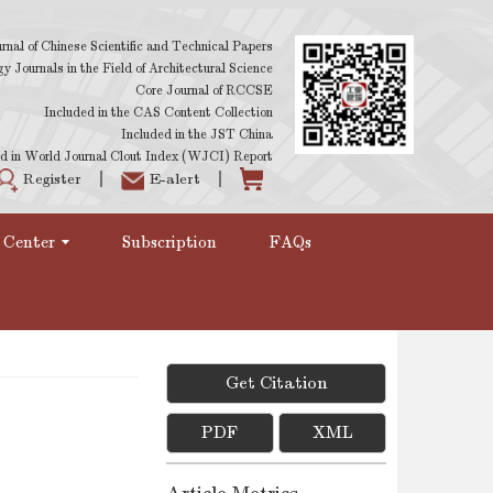
rnal of Chinese Scientific and Technical Papers
 Journals in the Field of Architectural Science
Core Journal of RCCSE
Included in the CAS Content Collection
Included in the JST China
d in World Journal Clout Index (WJCI) Report
Register
E-alert
 Center
Subscription
FAQs
Get Citation
PDF
XML