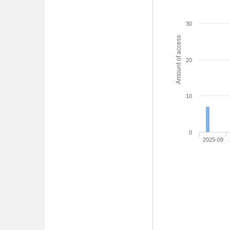
30
Amount of access
20
10
0
2025-09