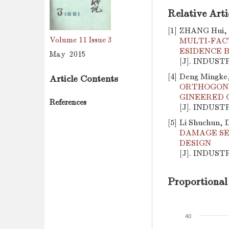
Relative Arti
[1]
ZHANG Hui, 
Volume 11
Issue 3
MULTI-FACT
ESIDENCE 
May 2015
[J]. INDUST
[4]
Deng Mingke,
Article Contents
ORTHOGONA
GINEERED 
References
[J]. INDUST
[5]
Li Shuchun, 
DAMAGE SE
DESIGN
[J]. INDUST
Proportional
40