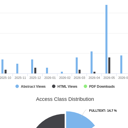
2025-10
2025-11
2025-12
2026-01
2026-02
2026-03
2026-04
2026-05
2026-
Abstract Views
HTML Views
PDF Downloads
Access Class Distribution
FULLTEXT
FULLTEXT
: 14.7 %
: 14.7 %