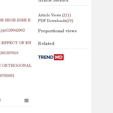
Article Metrics
Article Views (
221
)
R HIGH-RISE R
PDF Downloads(
29
)
.gyjzG20042002
Proportional views
 EFFECT OF EN
Related
z201307019
ON ORTHOGONAL
00705002
s