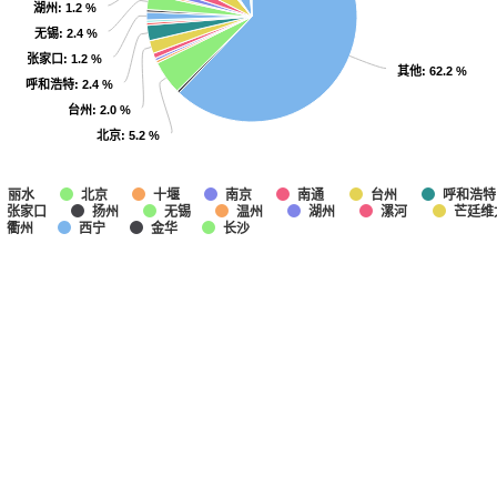
湖州
湖州
: 1.2 %
: 1.2 %
无锡
无锡
: 2.4 %
: 2.4 %
张家口
张家口
: 1.2 %
: 1.2 %
其他
其他
: 62.2 %
: 62.2 %
呼和浩特
呼和浩特
: 2.4 %
: 2.4 %
台州
台州
: 2.0 %
: 2.0 %
北京
北京
: 5.2 %
: 5.2 %
丽水
北京
十堰
南京
南通
台州
呼和浩特
张家口
扬州
无锡
温州
湖州
漯河
芒廷维
衢州
西宁
金华
长沙