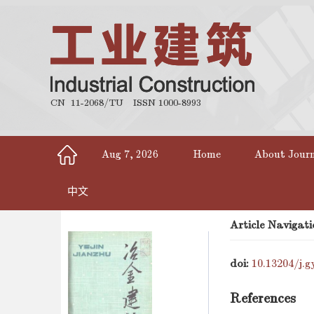
CN 11-2068/TU
ISSN 1000-8993
Aug 7, 2026
Home
About Jour
中文
Article Navigati
doi:
10.13204/j.g
References